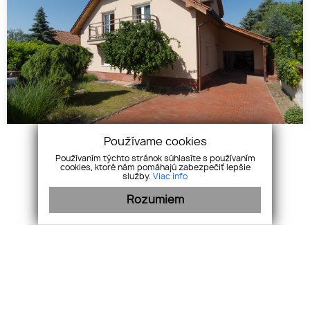
Používame cookies
Používaním týchto stránok súhlasíte s používaním
cookies, ktoré nám pomáhajú zabezpečiť lepšie
Veľký RD v peknej lokalite - Limbach
služby.
Viac info
Predaj, Limbach
Rozumiem
Rozloha
300
499 000
€