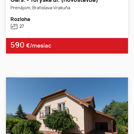
Gars. - Toryská ul. (novostavba)
Prenájom, Bratislava-Vrakuňa
Rozloha
27
590
€/mesiac