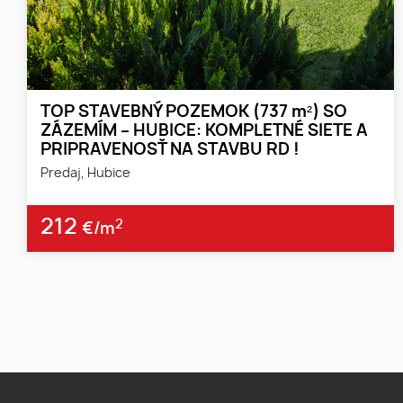
TOP STAVEBNÝ POZEMOK (737 m²) SO
ZÁZEMÍM – HUBICE: KOMPLETNÉ SIETE A
PRIPRAVENOSŤ NA STAVBU RD !
Predaj, Hubice
212
2
€/m