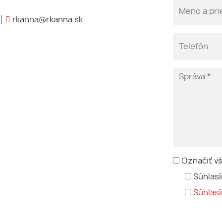
rkanna@rkanna.sk
Označiť v
Súhlasí
Súhlas