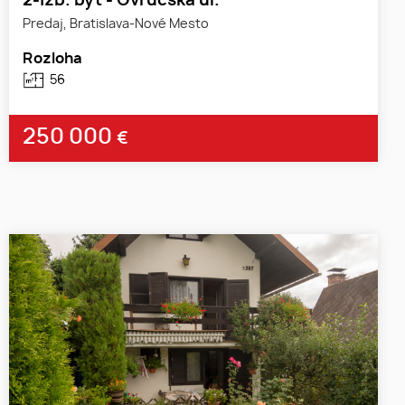
2-izb. byt - Ovručská ul.
Predaj, Bratislava-Nové Mesto
Rozloha
56
250 000
€