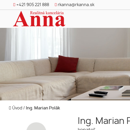
+421 905 221 888
rkanna@rkanna.sk
Úvod
/
Ing. Marian Polák
Ing. Marian 