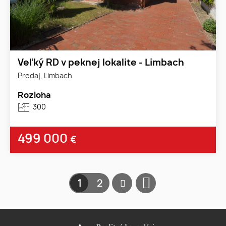
Veľký RD v peknej lokalite - Limbach
Predaj, Limbach
Rozloha
300
499 000
€
1
2