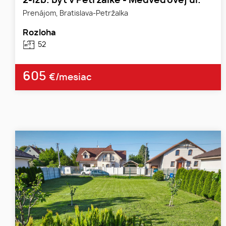
2-izb. byt v Petržalke - Medveďovej ul.
Prenájom, Bratislava-Petržalka
Rozloha
52
605
€/mesiac