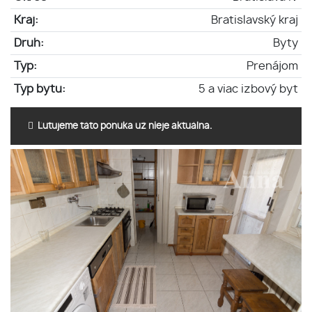
Kraj:
Bratislavský kraj
Druh:
Byty
Typ:
Prenájom
Typ bytu:
5 a viac izbový byt
Ľutujeme táto ponuka už nieje aktuálna.