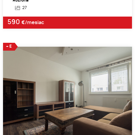
Rozloha
27
590
€/mesiac
+ E