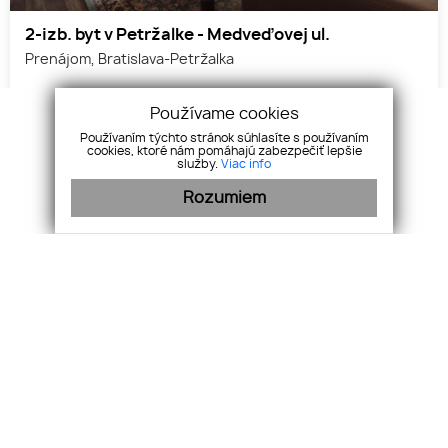
2-izb. byt v Petržalke - Medveďovej ul.
Prenájom, Bratislava-Petržalka
Rozloha
Používame cookies
52
Používaním týchto stránok súhlasíte s používaním
cookies, ktoré nám pomáhajú zabezpečiť lepšie
služby.
Viac info
605
€/mesiac
Rozumiem
RK ANNA, s.r.o.
Velehradská 28, 82108,
Bratislava
+421 905 221 888
rkanna@rkanna.sk